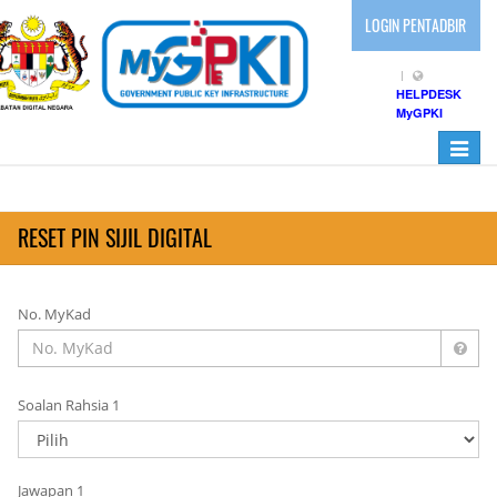
LOGIN PENTADBIR
HELPDESK
MyGPKI
Toggle
navigati
RESET PIN SIJIL DIGITAL
No. MyKad
Soalan Rahsia 1
Jawapan 1