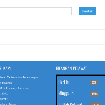
I KAMI
BILANGAN PELAWAT
denan Tadbiran dan Perancangan
Hari ini
n Malaysia
2379
 MKN Embassy Techzone,
Minggu ini
. 3200,
18556
okrat 2
Jumlah Pelawat
erjaya, Sepang