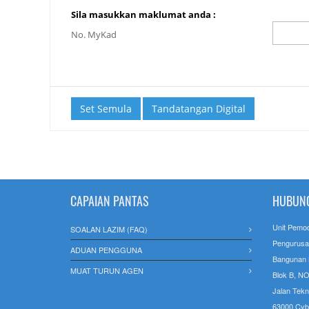
Sila masukkan maklumat anda :
No. MyKad
Set Semula
CAPAIAN PANTAS
HUBUNG
Unit Pemo
SOALAN LAZIM (FAQ)
Pengurusa
ADUAN PENGGUNA
Bangunan
MUAT TURUN AGEN
Blok B, NO
Jalan Tekn
63000 Cyb