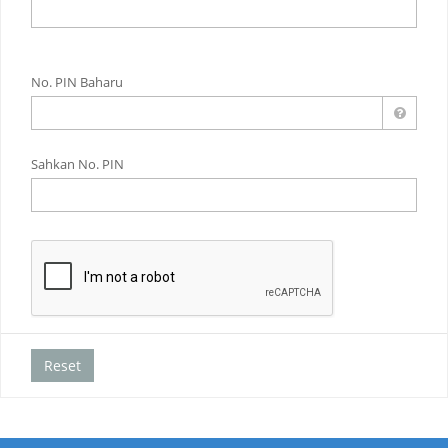
No. PIN Baharu
Sahkan No. PIN
Reset