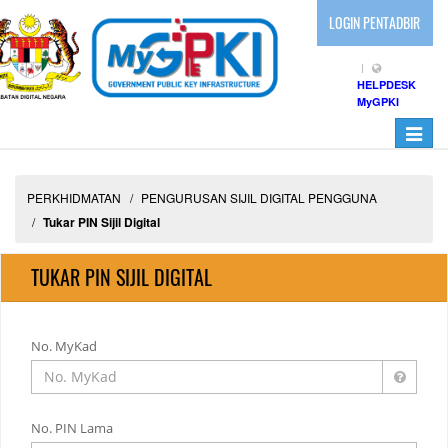
LOGIN PENTADBIR
HELPDESK
MyGPKI
Toggle
navigati
PERKHIDMATAN
PENGURUSAN SIJIL DIGITAL PENGGUNA
Tukar PIN Sijil Digital
TUKAR PIN SIJIL DIGITAL
No. MyKad
No. PIN Lama