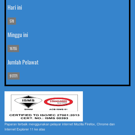
Hari ini
578
Minggu ini
16755
Jumlah Pelawat
917771
Paparan terbaik menggunakan pelayar internet Mozilla Firefox, Chrome dan
Internet Explorer 11 ke atas